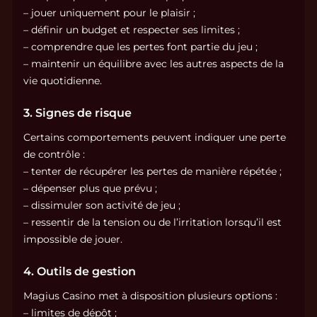
– jouer uniquement pour le plaisir ;
8. Assistance
– définir un budget et respecter ses limites ;
– comprendre que les pertes font partie du jeu ;
– maintenir un équilibre avec les autres aspects de la
vie quotidienne.
3. Signes de risque
Certains comportements peuvent indiquer une perte
de contrôle :
– tenter de récupérer les pertes de manière répétée ;
– dépenser plus que prévu ;
– dissimuler son activité de jeu ;
– ressentir de la tension ou de l’irritation lorsqu’il est
impossible de jouer.
4. Outils de gestion
Magius Casino met à disposition plusieurs options :
– limites de dépôt ;